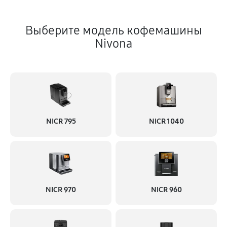
Выберите модель кофемашины
Nivona
NICR 795
NICR 1040
NICR 970
NICR 960