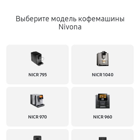
Выберите модель кофемашины
Nivona
NICR 795
NICR 1040
NICR 970
NICR 960