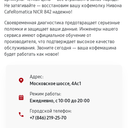
сохраняться полностью или частично, если
Не затягивайте — восстановим вашу кофемолку Нивона
соблюдены следующие условия:
CafeRomatica NICR 842 надежно!
Предоставленные детали подходят по
Своевременная диагностика предотвращает серьезные
техническим параметрам и не имеют внешних
поломки и защищает ваши данные. Инженеры нашего
дефектов.
сервиса имеют официальное обучение от
Установка была выполнена нашим сервисным
производителя, что подтверждает высокое качество
центром.
обслуживания. Звоните сегодня — ваша кофемашина
При этом гарантия на сами комплектующие
будет работать как новое!
остается на стороне производителя или
продавца. За качество сторонних деталей
сервисный центр ответственности не несет.
Адрес:
Московское шоссе, 4Ас1
Режим работы:
Ежедневно, с 10:00 до 20:00
Городской телефон:
+7 (846) 219-25-70