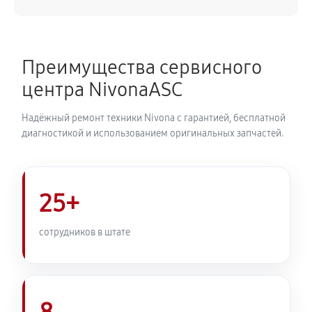
720 руб
50 минут
Замена ТЭНа кофемашины Nivona CafeRomatica
Преимущества сервисного
NICR 842
центра NivonaASC
960 руб
40 минут
Надёжный ремонт техники Nivona с гарантией, бесплатной
Ремонт гидросистемы кофемашины Nivona
диагностикой и использованием оригинальных запчастей.
CafeRomatica NICR 842
1080 руб
55 минут
25+
Ремонт кофемолки кофемашины Nivona
CafeRomatica NICR 842
сотрудников в штате
980 руб
50 минут
Комплексная профилактика
1070 руб
60 минут