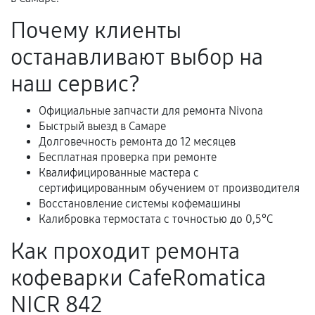
Гарантийный талон.
Почему клиенты
Акт выполненных работ с датой, перечнем
останавливают выбор на
услуг и сроком гарантии.
Документы на установленные комплектующие
наш сервис?
и кассовый чек.
Официальные запчасти для ремонта Nivona
Быстрый выезд в Самаре
Долговечность ремонта до 12 месяцев
Расширенная гарантия
Бесплатная проверка при ремонте
Квалифицированные мастера с
В некоторых случаях возможно оформление
сертифицированным обучением от производителя
расширенной гарантии. Стоимость, сроки и
Восстановление системы кофемашины
условия продления согласовываются отдельно и
Калибровка термостата с точностью до 0,5°C
фиксируются в документах.
Как проходит ремонта
кофеварки CafeRomatica
Когда гарантия не действует
NICR 842