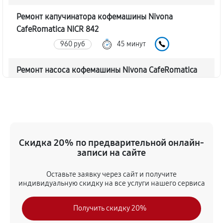
Ремонт капучинатора кофемашины Nivona
CafeRomatica NICR 842
960 руб
45 минут
Ремонт насоса кофемашины Nivona CafeRomatica
NICR 842
1020 руб
40 минут
Замена жерновов кофемашины Nivona
CafeRomatica NICR 842
Скидка 20% по предварительной онлайн-
830 руб
45 минут
записи на сайте
Оставьте заявку через сайт и получите
Чистка от кофейных масел
индивидуальную скидку на все услуги нашего сервиса
840 руб
30 минут
Получить скидку 20%
Замена модуля управления