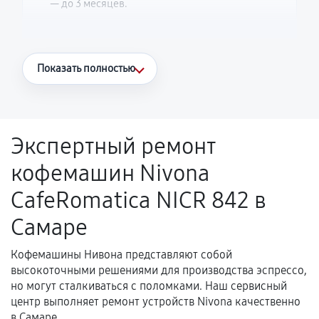
— до 3 месяцев.
Что считается гарантийным случаем
Показать полностью
Повторное возникновение неисправности,
напрямую связанной с выполненным
ремонтом.
Экспертный ремонт
Поломка установленной детали при
кофемашин Nivona
нормальной эксплуатации в течение
гарантийного срока.
CafeRomatica NICR 842 в
Несоответствие комплектующей заявленным
Самаре
техническим характеристикам.
Кофемашины Нивона представляют собой
высокоточными решениями для производства эспрессо,
Документы для подтверждения
но могут сталкиваться с поломками. Наш сервисный
гарантии
центр выполняет ремонт устройств Nivona качественно
в Самаре.