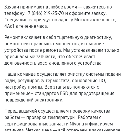
Нарушение правил эксплуатации,
Заявки принимают в любое время — свяжитесь по
механические повреждения, попадание влаги,
телефону +7 (846) 219-25-70 и оформите заявку.
перегрев, коррозия.
Специалисты приедут по адресу Московское шоссе,
Самостоятельный ремонт или вмешательство
4Ас1 в течение часа.
третьих лиц.
Ремонт включает в себя тщательную диагностику,
Естественный износ деталей, если иное не
ремонт неисправных компонентов, испытание
предусмотрено отдельно.
устройства после ремонта. Мы устанавливаем только
оригинальные запчасти, что обеспечивает
Обращение после окончания гарантийного
долговечность восстановленного устройства.
срока.
Наша команда осуществляет очистку системы подачи
Программные сбои, если это не указано в
воды, регулировку термостата, обновление ПО,
отдельных условиях.
настройку помпы. Все этапы выполняются с
применением стандартов ESD для предотвращения
повреждений электроники.
Если комплектующие куплены
Перед выдачей осуществляем проверку качества
самостоятельно
работы — проверка температуры. Работаем с
сертифицированные запчасти Nivona и фиксируем
Гарантия на выполненные работы может
артикула. Четкая цена — всё отражаем в заказ-наряде.