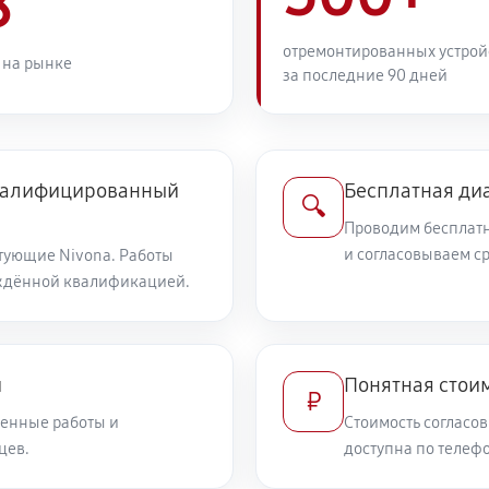
8
отремонтированных устрой
 на рынке
за последние 90 дней
квалифицированный
Бесплатная ди
🔍
Проводим бесплатн
и согласовываем с
тующие Nivona. Работы
ждённой квалификацией.
и
Понятная стоим
₽
енные работы и
Стоимость согласов
цев.
доступна по телефо