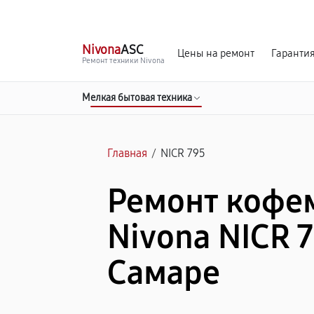
г. Самара
Ежедневно, с 10:00 до 20:00
Nivona
ASC
Цены на ремонт
Гаранти
Ремонт техники Nivona
Мелкая бытовая техника
Главная
/
NICR 795
Ремонт коф
Nivona NICR 7
Самаре