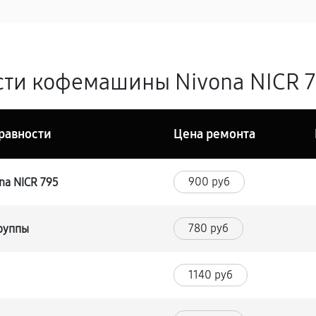
ти кофемашины Nivona NICR 79
равности
Цена ремонта
900 руб
a NICR 795
780 руб
группы
1140 руб