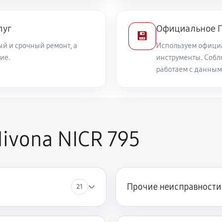
луг
Официальное П
💾
й и срочный ремонт, а
Используем офици
ие.
инструменты. Собл
работаем с данным
ivona NICR 795
Прочие неисправности
21