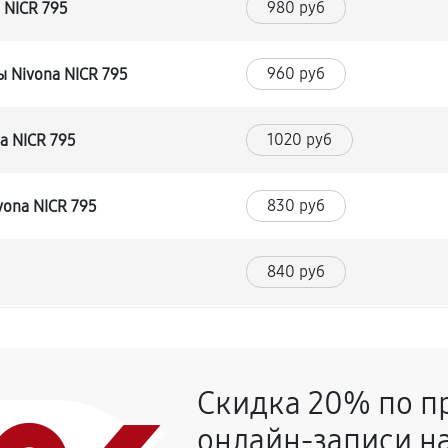
980 руб
 NICR 795
960 руб
 Nivona NICR 795
1020 руб
a NICR 795
830 руб
ona NICR 795
840 руб
720 руб
Скидка 20% по п
960 руб
NICR 795
онлайн-записи на