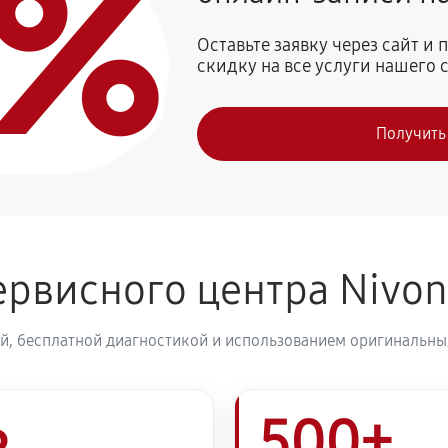
0%
1080 руб
 Nivona NICR 795
Оставьте заявку через сайт и
скидку на все услуги нашего 
980 руб
ivona NICR 795
Получить
1070 руб
рвисного центра Nivo
й, бесплатной диагностикой и использованием оригинальных
500+