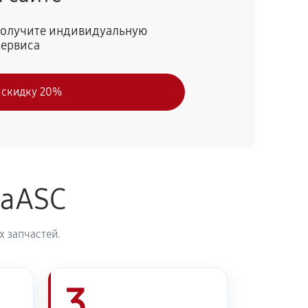
55 минут
Заказать
 получите индивидуальную
сервиса
50 минут
Заказать
 скидку 20%
60 минут
Заказать
naASC
 запчастей.
3