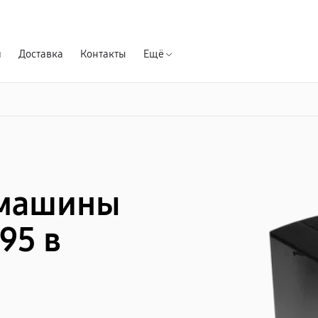
Гарантия д
я
Доставка
Контакты
Ещё
емашины
95 в