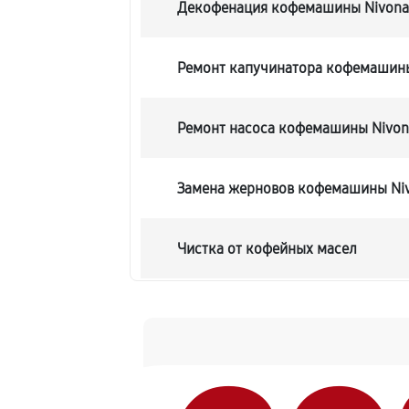
Декофенация кофемашины Nivona
Ремонт капучинатора кофемашины
Ремонт насоса кофемашины Nivon
Замена жерновов кофемашины Niv
Чистка от кофейных масел
Замена модуля управления
Замена ТЭНа кофемашины Nivona 