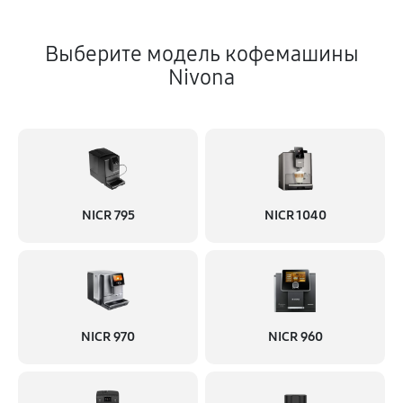
Выберите модель кофемашины
Nivona
NICR 795
NICR 1040
NICR 970
NICR 960