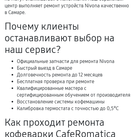
гарантии
центр выполняет ремонт устройств Nivona качественно
в Самаре.
Гарантийный талон.
Почему клиенты
Акт выполненных работ с датой, перечнем
останавливают выбор на
услуг и сроком гарантии.
Документы на установленные комплектующие
наш сервис?
и кассовый чек.
Официальные запчасти для ремонта Nivona
Быстрый выезд в Самаре
Долговечность ремонта до 12 месяцев
Расширенная гарантия
Бесплатная проверка при ремонте
Квалифицированные мастера с
В некоторых случаях возможно оформление
сертифицированным обучением от производителя
расширенной гарантии. Стоимость, сроки и
Восстановление системы кофемашины
условия продления согласовываются отдельно и
Калибровка термостата с точностью до 0,5°C
фиксируются в документах.
Как проходит ремонта
кофеварки CafeRomatica