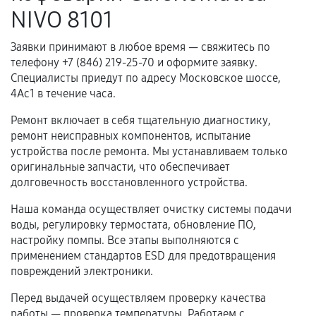
Когда гарантия не действует
NIVO 8101
Нарушение правил эксплуатации,
Заявки принимают в любое время — свяжитесь по
механические повреждения, попадание влаги,
телефону +7 (846) 219-25-70 и оформите заявку.
перегрев, коррозия.
Специалисты приедут по адресу Московское шоссе,
Самостоятельный ремонт или вмешательство
4Ас1 в течение часа.
третьих лиц.
Ремонт включает в себя тщательную диагностику,
Естественный износ деталей, если иное не
ремонт неисправных компонентов, испытание
предусмотрено отдельно.
устройства после ремонта. Мы устанавливаем только
оригинальные запчасти, что обеспечивает
Обращение после окончания гарантийного
долговечность восстановленного устройства.
срока.
Наша команда осуществляет очистку системы подачи
Программные сбои, если это не указано в
воды, регулировку термостата, обновление ПО,
отдельных условиях.
настройку помпы. Все этапы выполняются с
применением стандартов ESD для предотвращения
повреждений электроники.
Если комплектующие куплены
Перед выдачей осуществляем проверку качества
самостоятельно
работы — проверка температуры. Работаем с