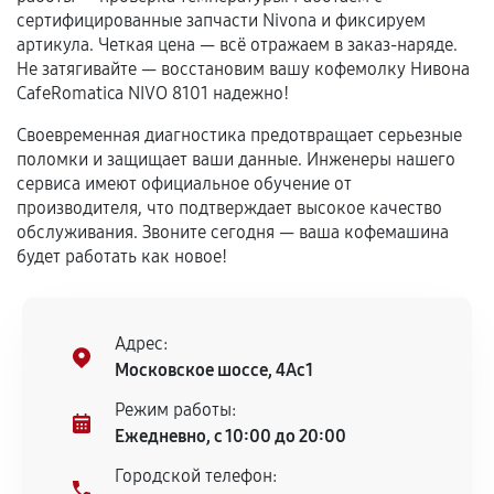
сертифицированные запчасти Nivona и фиксируем
Гарантия на выполненные работы может
артикула. Четкая цена — всё отражаем в заказ-наряде.
сохраняться полностью или частично, если
Не затягивайте — восстановим вашу кофемолку Нивона
соблюдены следующие условия:
CafeRomatica NIVO 8101 надежно!
Предоставленные детали подходят по
Своевременная диагностика предотвращает серьезные
техническим параметрам и не имеют внешних
поломки и защищает ваши данные. Инженеры нашего
дефектов.
сервиса имеют официальное обучение от
Установка была выполнена нашим сервисным
производителя, что подтверждает высокое качество
центром.
обслуживания. Звоните сегодня — ваша кофемашина
При этом гарантия на сами комплектующие
будет работать как новое!
остается на стороне производителя или
продавца. За качество сторонних деталей
сервисный центр ответственности не несет.
Адрес:
Московское шоссе, 4Ас1
Режим работы:
Ежедневно, с 10:00 до 20:00
Городской телефон: