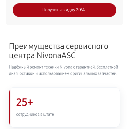
840 руб
30 минут
Получить скидку 20%
Замена модуля управления
720 руб
50 минут
Замена ТЭНа кофемашины Nivona CafeRomatica
Преимущества сервисного
NIVO 8101
центра NivonaASC
960 руб
40 минут
Надёжный ремонт техники Nivona с гарантией, бесплатной
Ремонт гидросистемы кофемашины Nivona
диагностикой и использованием оригинальных запчастей.
CafeRomatica NIVO 8101
1080 руб
55 минут
25+
Ремонт кофемолки кофемашины Nivona
CafeRomatica NIVO 8101
сотрудников в штате
980 руб
50 минут