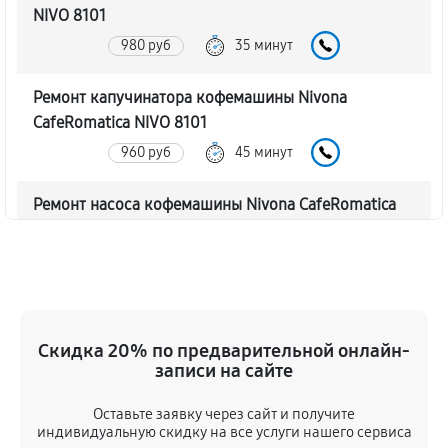
NIVO 8101
980 руб
35 минут
Ремонт капучинатора кофемашины Nivona
CafeRomatica NIVO 8101
960 руб
45 минут
Ремонт насоса кофемашины Nivona CafeRomatica
NIVO 8101
1020 руб
40 минут
Замена жерновов кофемашины Nivona
CafeRomatica NIVO 8101
Скидка 20% по предварительной онлайн-
830 руб
45 минут
записи на сайте
Оставьте заявку через сайт и получите
Чистка от кофейных масел
индивидуальную скидку на все услуги нашего сервиса