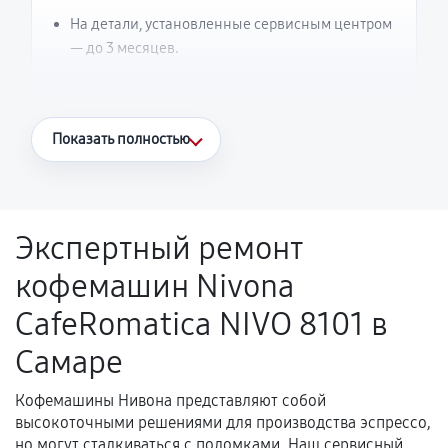
На детали, установленные сервисным центром
— до 3 месяцев.
Что считается гарантийным случаем
Показать полностью
Повторное возникновение неисправности,
напрямую связанной с выполненным
ремонтом.
Экспертный ремонт
Поломка установленной детали при
кофемашин Nivona
нормальной эксплуатации в течение
гарантийного срока.
CafeRomatica NIVO 8101 в
Несоответствие комплектующей заявленным
Самаре
техническим характеристикам.
Кофемашины Нивона представляют собой
высокоточными решениями для производства эспрессо,
Документы для подтверждения
но могут сталкиваться с поломками. Наш сервисный