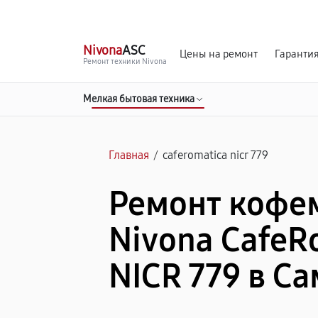
г. Самара
Ежедневно, с 10:00 до 20:00
Nivona
ASC
Цены на ремонт
Гаранти
Ремонт техники Nivona
Мелкая бытовая техника
Главная
/
caferomatica nicr 779
Ремонт коф
Nivona CafeR
NICR 779 в С