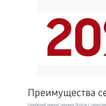
2
Замена ТЭНа кофемашины Nivona C
Ремонт гидросистемы кофемашины
Ремонт кофемолки кофемашины Ni
Комплексная профилактика
Преимущества се
Надёжный ремонт техники Nivona с гарантие