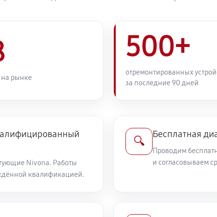
500+
8
отремонтированных устрой
 на рынке
за последние 90 дней
квалифицированный
Бесплатная ди
🔍
Проводим бесплатн
и согласовываем с
тующие Nivona. Работы
ждённой квалификацией.