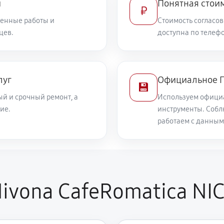
и
Понятная стоим
₽
енные работы и
Стоимость согласов
цев.
доступна по телефо
луг
Официальное П
💾
й и срочный ремонт, а
Используем офици
ие.
инструменты. Собл
работаем с данным
ivona CafeRomatica NIC