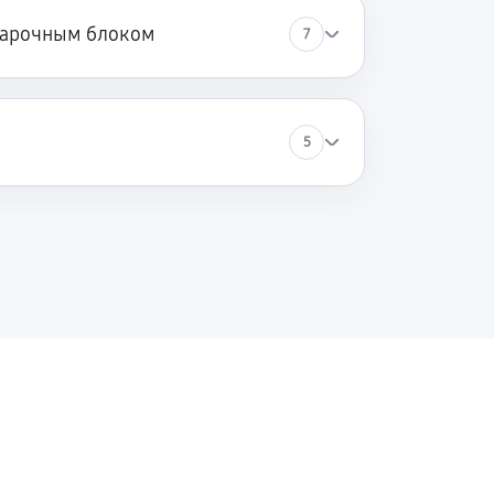
варочным блоком
7
5