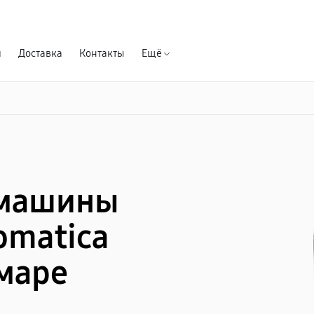
Гарантия д
я
Доставка
Контакты
Ещё
емашины
omatica
амаре