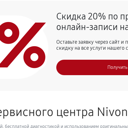
0%
Скидка 20% по п
960 руб
afeRomatica NICR 779
онлайн-записи на
1080 руб
 Nivona CafeRomatica NICR 779
Оставьте заявку через сайт и
скидку на все услуги нашего 
980 руб
vona CafeRomatica NICR 779
Получить
1070 руб
рвисного центра Nivo
й, бесплатной диагностикой и использованием оригинальных