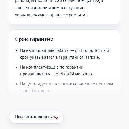
работы, выполненные в сервисном центре, а
также на детали и комплектующие,
установленные в процессе ремонта.
Срок гарантии
На выполненные работы — до 1 года. Точный
срок указывается в гарантийном талоне.
На комплектующие по гарантии
производителя — от 6 до 24 месяцев.
На детали, установленные сервисным центром
— до 3 месяцев.
Что считается гарантийным случаем
Показать полностью
Повторное возникновение неисправности,