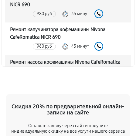
NICR 690
980 руб
35 минут
Ремонт капучинатора кофемашины Nivona
CafeRomatica NICR 690
960 руб
45 минут
Ремонт насоса кофемашины Nivona CafeRomatica
NICR 690
1020 руб
40 минут
Замена жерновов кофемашины Nivona
CafeRomatica NICR 690
Скидка 20% по предварительной онлайн-
830 руб
45 минут
записи на сайте
Оставьте заявку через сайт и получите
Чистка от кофейных масел
индивидуальную скидку на все услуги нашего сервиса