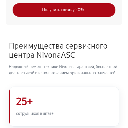
840 руб
30 минут
Получить скидку 20%
Замена модуля управления
720 руб
50 минут
Замена ТЭНа кофемашины Nivona CafeRomatica
Преимущества сервисного
NICR 690
центра NivonaASC
960 руб
40 минут
Надёжный ремонт техники Nivona с гарантией, бесплатной
Ремонт гидросистемы кофемашины Nivona
диагностикой и использованием оригинальных запчастей.
CafeRomatica NICR 690
1080 руб
55 минут
25+
Ремонт кофемолки кофемашины Nivona
CafeRomatica NICR 690
сотрудников в штате
980 руб
50 минут