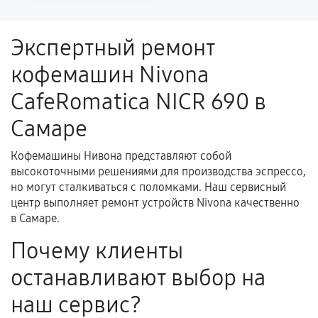
напрямую связанной с выполненным
ремонтом.
Экспертный ремонт
Поломка установленной детали при
кофемашин Nivona
нормальной эксплуатации в течение
гарантийного срока.
CafeRomatica NICR 690 в
Несоответствие комплектующей заявленным
Самаре
техническим характеристикам.
Кофемашины Нивона представляют собой
высокоточными решениями для производства эспрессо,
Документы для подтверждения
но могут сталкиваться с поломками. Наш сервисный
гарантии
центр выполняет ремонт устройств Nivona качественно
в Самаре.
Гарантийный талон.
Почему клиенты
Акт выполненных работ с датой, перечнем
останавливают выбор на
услуг и сроком гарантии.
Документы на установленные комплектующие
наш сервис?
и кассовый чек.