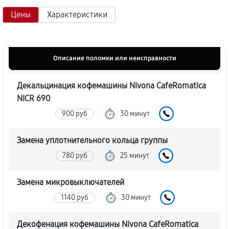
Цены
Характеристики
Описание поломки или неисправности
Декальцинация кофемашины Nivona CafeRomatica
NICR 690
900 руб
30 минут
Замена уплотнительного кольца группы
780 руб
25 минут
Замена микровыключателей
1140 руб
30 минут
Декофенация кофемашины Nivona CafeRomatica