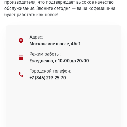
Установка была выполнена нашим сервисным
производителя, что подтверждает высокое качество
центром.
обслуживания. Звоните сегодня — ваша кофемашина
При этом гарантия на сами комплектующие
будет работать как новое!
остается на стороне производителя или
продавца. За качество сторонних деталей
сервисный центр ответственности не несет.
Адрес:
Московское шоссе, 4Ас1
Режим работы:
Ежедневно, с 10:00 до 20:00
Городской телефон:
+7 (846) 219-25-70