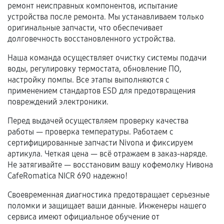
Естественный износ деталей, если иное не
ремонт неисправных компонентов, испытание
предусмотрено отдельно.
устройства после ремонта. Мы устанавливаем только
оригинальные запчасти, что обеспечивает
Обращение после окончания гарантийного
долговечность восстановленного устройства.
срока.
Наша команда осуществляет очистку системы подачи
Программные сбои, если это не указано в
воды, регулировку термостата, обновление ПО,
отдельных условиях.
настройку помпы. Все этапы выполняются с
применением стандартов ESD для предотвращения
повреждений электроники.
Если комплектующие куплены
Перед выдачей осуществляем проверку качества
самостоятельно
работы — проверка температуры. Работаем с
сертифицированные запчасти Nivona и фиксируем
Гарантия на выполненные работы может
артикула. Четкая цена — всё отражаем в заказ-наряде.
сохраняться полностью или частично, если
Не затягивайте — восстановим вашу кофемолку Нивона
соблюдены следующие условия:
CafeRomatica NICR 690 надежно!
Предоставленные детали подходят по
Своевременная диагностика предотвращает серьезные
техническим параметрам и не имеют внешних
поломки и защищает ваши данные. Инженеры нашего
дефектов.
сервиса имеют официальное обучение от